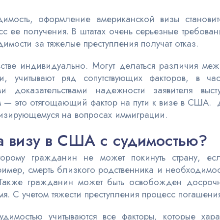
имость, оформление американской визы становитс
с ее получения. В штатах очень серьезные требова
димости за тяжелые преступления получат отказ.
ьстве индивидуально. Могут делаться различия меж
и, учитывают ряд сопутствующих факторов, в ча
и доказательствами надежности заявителя выс
 — это отягощающий фактор на пути к визе в США. Д
лизирующемуся на вопросах иммиграции.
на визу в США с судимостью?
оторому гражданин не может покинуть страну, е
ример, смерть близкого родственника и необходимост
. Также гражданин может быть освобожден досрочн
емя. С учетом тяжести преступления процесс погашения 
имостью учитываются все факторы, которые харак