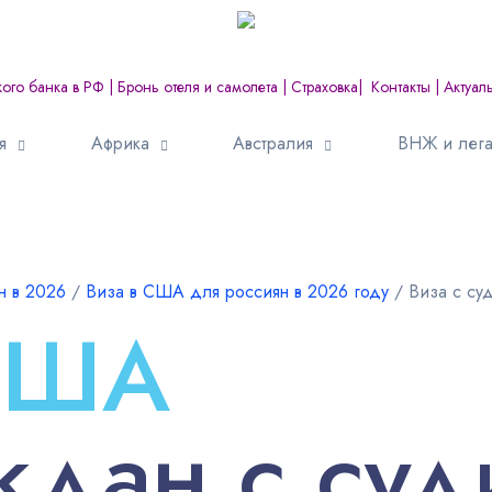
кого банка в РФ
|
Бронь отеля и самолета
|
Страховка
|
Контакты
|
Актуал
я
Африка
Австралия
ВНЖ и лега
н в 2026
∕
Виза в США для россиян в 2026 году
∕
Виза с су
 США
ждан с суд