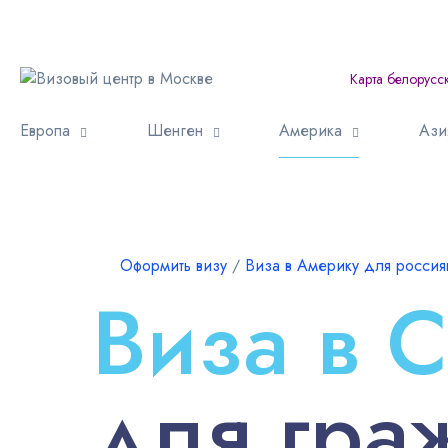
Карта белорусс
Европа
Шенген
Америка
Ази
Оформить визу
∕
Виза в Америку для россия
Виза в
для гра