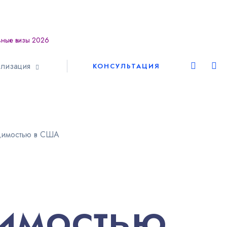
ьные визы 2026
Европа
лизация
КОНСУЛЬТАЦИЯ
Шенген
Америка
димостью в США
Азия
Африка
имостью
Австралия
ВНЖ и