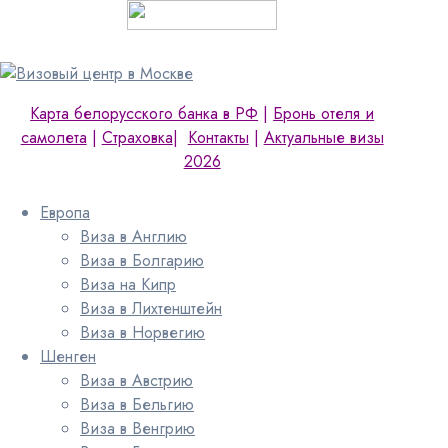
Карта белорусского банка в РФ
|
Бронь отеля и
самолета
|
Страховка
|
Контакты
|
Актуальные визы
2026
Европа
Виза в Англию
Виза в Болгарию
Виза на Кипр
Виза в Лихтенштейн
Виза в Норвегию
Шенген
Виза в Австрию
Виза в Бельгию
Виза в Венгрию