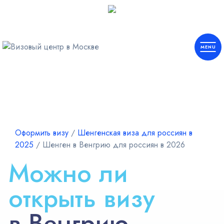
Европа
Шенген
Оформить визу
∕
Шенгенская виза для россиян в
2025
∕
Шенген в Венгрию для россиян в 2026
Америка
Можно ли
Азия
открыть визу
Африка
в Венгрию