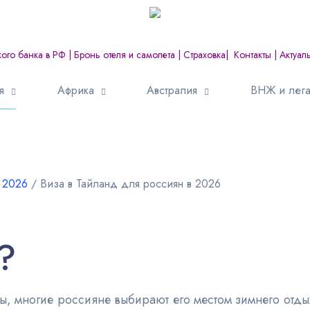
кого банка в РФ
|
Бронь отеля и самолета
|
Страховка
|
Контакты
|
Актуал
я
Африка
Австралия
ВНЖ и лега
 2026
∕
Виза в Тайланд для россиян в 2026
?
, многие россияне выбирают его местом зимнего отдых