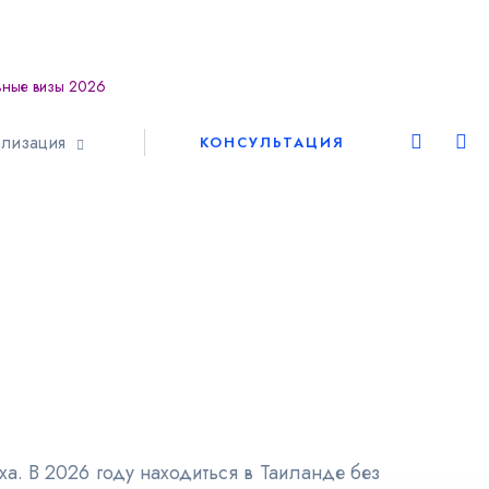
ьные визы 2026
Европа
лизация
КОНСУЛЬТАЦИЯ
Шенген
Америка
Азия
Африка
Австралия
а. В 2026 году находиться в Таиланде без
ВНЖ и