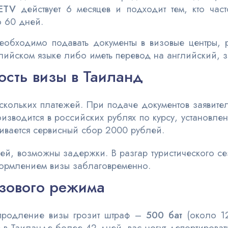
METV
действует 6 месяцев и подходит тем, кто час
о 60 дней.
обходимо подавать документы в визовые центры, 
ийском языке либо иметь перевод на английский, 
ость визы в Таиланд
скольких платежей. При подаче документов заявител
изводится в российских рублях по курсу, установле
ивается сервисный сбор 2000 рублей.
ней, возможны задержки. В разгар туристического 
формлением визы заблаговременно.
зового режима
продление визы грозит штраф –
500 бат
(около 12
 в Таиланде более 42 дней, вас могут депортировать