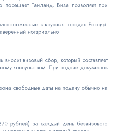
то посещает Таиланд. Виза позволяет при
расположенные в крупных городах России.
заверенный нотариально.
ь вносит визовый сбор, который составляет
нному консульством. При подаче документов
сезона свободные даты на подачу обычно на
70 рублей) за каждый день безвизового
 и навсегда внести в черный список.