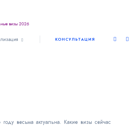
ьные визы 2026
Европа
лизация
КОНСУЛЬТАЦИЯ
Шенген
Америка
Азия
Африка
Австралия
году весьма актуальна. Какие визы сейчас
ВНЖ и