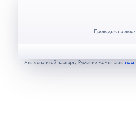
Проведем проверку
Альтернативой паспорту Румынии может стать
пасп