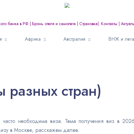
кого банка в РФ
|
Бронь отеля и самолета
|
Страховка
|
Контакты
|
Актуал
я
Африка
Австралия
ВНЖ и лега
ы разных стран)
часто необходима виза. Тема получения виз в 2026 
визу в Москве, расскажем далее.