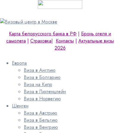
Карта белорусского банка в РФ
|
Бронь отеля и
самолета
|
Страховка
|
Контакты
|
Актуальные визы
2026
Европа
Виза в Англию
Виза в Болгарию
Виза на Кипр
Виза в Лихтенштейн
Виза в Норвегию
Шенген
Виза в Австрию
Виза в Бельгию
Виза в Венгрию