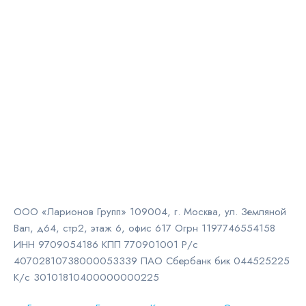
ООО «Ларионов Групп» 109004, г. Москва, ул. Земляной
Вал, д64, стр2, этаж 6, офис 617 Огрн 1197746554158
ИНН 9709054186 КПП 770901001 Р/с
40702810738000053339 ПАО Сбербанк бик 044525225
К/с 30101810400000000225