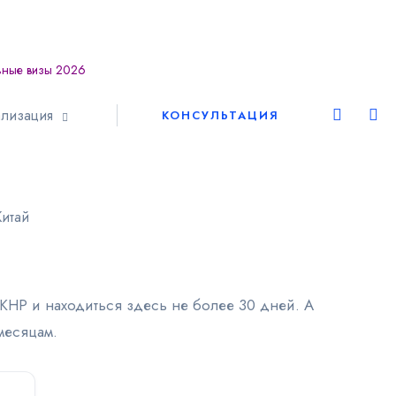
ьные визы 2026
Европа
лизация
КОНСУЛЬТАЦИЯ
Шенген
Америка
Китай
Азия
Африка
КНР и находиться здесь не более 30 дней. А
месяцам.
Австралия
ВНЖ и