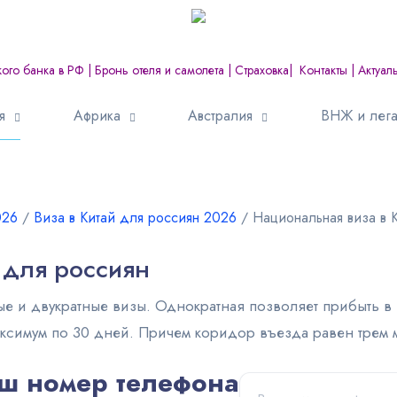
кого банка в РФ
|
Бронь отеля и самолета
|
Страховка
|
Контакты
|
Актуал
я
Африка
Австралия
ВНЖ и лега
026
∕
Виза в Китай для россиян 2026
∕
Национальная виза в 
 для россиян
е и двукратные визы. Однократная позволяет прибыть в 
максимум по 30 дней. Причем коридор въезда равен трем 
ш номер телефона