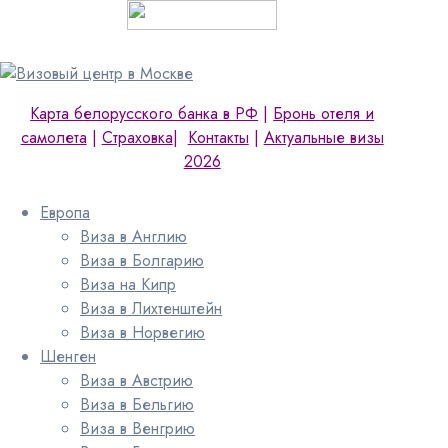
Карта белорусского банка в РФ
|
Бронь отеля и
самолета
|
Страховка
|
Контакты
|
Актуальные визы
2026
Европа
Виза в Англию
Виза в Болгарию
Виза на Кипр
Виза в Лихтенштейн
Виза в Норвегию
Шенген
Виза в Австрию
Виза в Бельгию
Виза в Венгрию