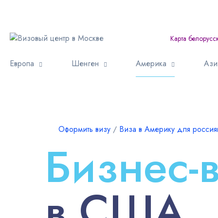
Карта белорусс
Европа
Шенген
Америка
Ази
Оформить визу
∕
Виза в Америку для россия
Бизнес-
в США