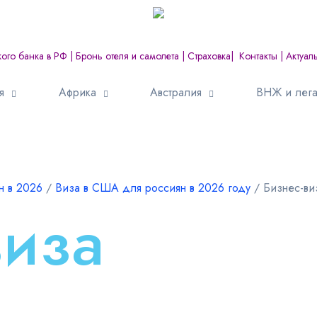
кого банка в РФ
|
Бронь отеля и самолета
|
Страховка
|
Контакты
|
Актуал
я
Африка
Австралия
ВНЖ и лега
н в 2026
∕
Виза в США для россиян в 2026 году
∕
Бизнес-в
виза