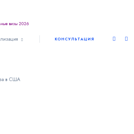
ьные визы 2026
Европа
лизация
КОНСУЛЬТАЦИЯ
Шенген
Америка
иза в США
Азия
Африка
Австралия
ВНЖ и