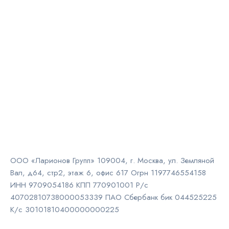
ООО «Ларионов Групп» 109004, г. Москва, ул. Земляной
Вал, д64, стр2, этаж 6, офис 617 Огрн 1197746554158
ИНН 9709054186 КПП 770901001 Р/с
40702810738000053339 ПАО Сбербанк бик 044525225
К/с 30101810400000000225