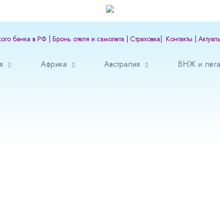
кого банка в РФ
|
Бронь отеля и самолета
|
Страховка
|
Контакты
|
Актуал
я
Африка
Австралия
ВНЖ и лега