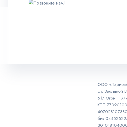
ООО «Ларионов
ул. Земляной В
617 Огрн 119
КПП 77090100
40702810738
бик 04452522
30101810400