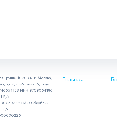
Главная
Бл
 Групп» 109004, г. Москва,
ал, д64, стр2, этаж 6, офис
7746554158 ИНН 9709054186
1 Р/с
000053339 ПАО Сбербанк
5 К/с
000000225