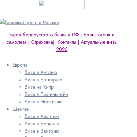
Карта белорусского банка в РФ
|
Бронь отеля и
самолета
|
Страховка
|
Контакты
|
Актуальные визы
2026
Европа
Виза в Англию
Виза в Болгарию
Виза на Кипр
Виза в Лихтенштейн
Виза в Норвегию
Шенген
Виза в Австрию
Виза в Бельгию
Виза в Венгрию