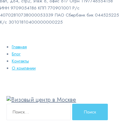
Вал, д64, стр2, этаж 6, офис 617 Огрн 1197746554158
ИНН 9709054186 КПП 770901001 Р/с
40702810738000053339 ПАО Сбербанк бик 044525225
К/с 30101810400000000225
Главная
Блог
Контакты
О компании
Найти: