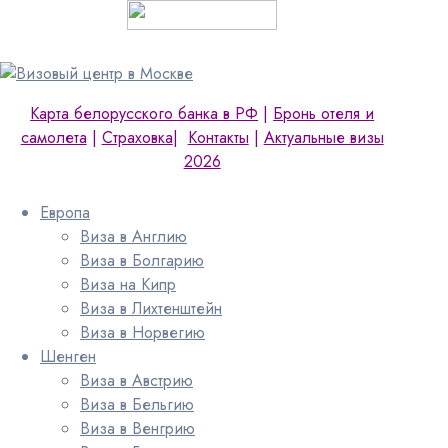
Карта белорусского банка в РФ
|
Бронь отеля и
самолета
|
Страховка
|
Контакты
|
Актуальные визы
2026
Европа
Виза в Англию
Виза в Болгарию
Виза на Кипр
Виза в Лихтенштейн
Виза в Норвегию
Шенген
Виза в Австрию
Виза в Бельгию
Виза в Венгрию