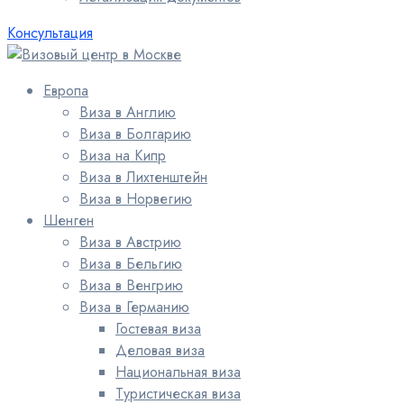
Консультация
Европа
Виза в Англию
Виза в Болгарию
Виза на Кипр
Виза в Лихтенштейн
Виза в Норвегию
Шенген
Виза в Австрию
Виза в Бельгию
Виза в Венгрию
Виза в Германию
Гостевая виза
Деловая виза
Национальная виза
Туристическая виза