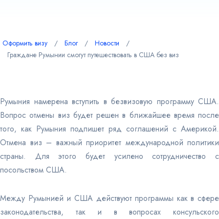
Австралия
ВНЖ и
Оформить визу
∕
Блог
∕
Новости
∕
легализация
Граждане Румынии смогут путешествовать в США без виз
Румыния намерена вступить в безвизовую программу США.
Вопрос отмены виз будет решен в ближайшее время после
того, как Румыния подпишет ряд соглашений с Америкой.
Отмена виз – важный приоритет международной политики
страны. Для этого будет усилено сотрудничество с
посольством США.
Между Румынией и США действуют программы как в сфере
законодательства, так и в вопросах консульского