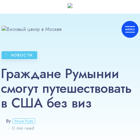
НОВОСТИ
Европа
Граждане Румынии
Шенген
смогут путешествовать
Америка
в США без виз
Азия
By
More Posts
0 min read
Африка