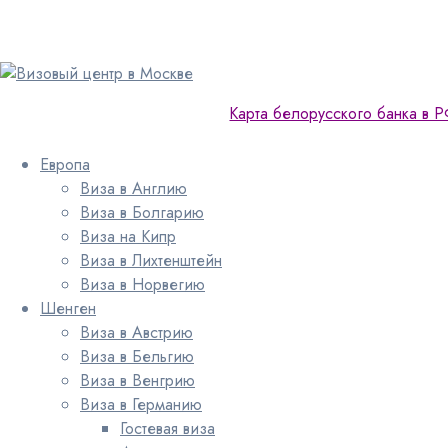
Карта белорусского банка в 
Европа
Виза в Англию
Виза в Болгарию
Виза на Кипр
Виза в Лихтенштейн
Виза в Норвегию
Шенген
Виза в Австрию
Виза в Бельгию
Виза в Венгрию
Виза в Германию
Гостевая виза