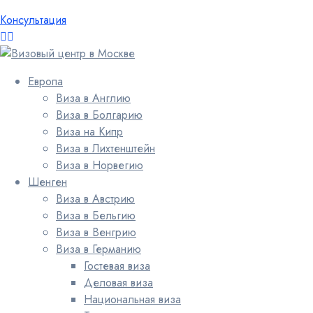
Консультация
Европа
Виза в Англию
Виза в Болгарию
Виза на Кипр
Виза в Лихтенштейн
Виза в Норвегию
Шенген
Виза в Австрию
Виза в Бельгию
Виза в Венгрию
Виза в Германию
Гостевая виза
Деловая виза
Национальная виза