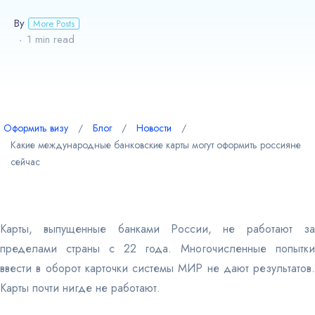
Австралия
By
More Posts
1 min read
ВНЖ и
легализация
Оформить визу
∕
Блог
∕
Новости
∕
Какие международные банковские карты могут оформить россияне
сейчас
Карты, выпущенные банками России, не работают за
пределами страны с 22 года. Многочисленные попытки
ввести в оборот карточки системы МИР не дают результатов.
Карты почти нигде не работают.