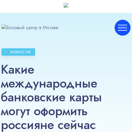
НОВОСТИ
Европа
Какие
Шенген
международные
Америка
банковские карты
Азия
могут оформить
россияне сейчас
Африка